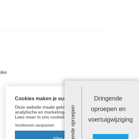
beke
Dringende
Cookies maken je surfervaring beter!
Deze website maakt gebruik van functionele,
Dringende oproepen
oproepen en
analytische en marketingcookies.
Lees meer in
ons cookiebeleid.
voertuigwijziging
Voorkeuren aanpassen
Alles weigeren