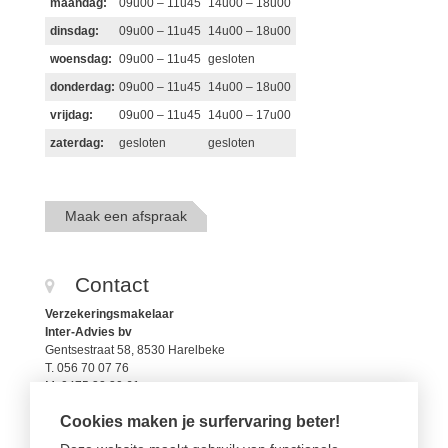
maandag:
09u00 – 11u45
14u00 – 18u00
dinsdag:
09u00 – 11u45
14u00 – 18u00
woensdag:
09u00 – 11u45
gesloten
donderdag:
09u00 – 11u45
14u00 – 18u00
vrijdag:
09u00 – 11u45
14u00 – 17u00
zaterdag:
gesloten
gesloten
Maak een afspraak
Contact
Verzekeringsmakelaar
Inter-Advies bv
Gentsestraat 58, 8530 Harelbeke
T. 056 70 07 76
M. 0475 32 30 61
christophe@aidinsure.be
Cookies maken je surfervaring beter!
FSMA 112799A
RPR 0421.266.248