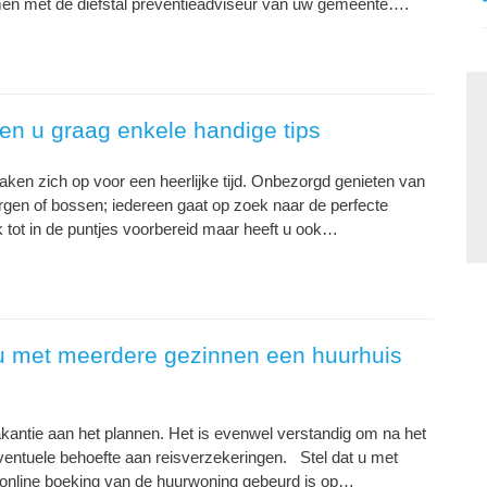
men met de diefstal preventieadviseur van uw gemeente….
en u graag enkele handige tips
ken zich op voor een heerlijke tijd. Onbezorgd genieten van
rgen of bossen; iedereen gaat op zoek naar de perfecte
 tot in de puntjes voorbereid maar heeft u ook…
u met meerdere gezinnen een huurhuis
akantie aan het plannen. Het is evenwel verstandig om na het
eventuele behoefte aan reisverzekeringen. Stel dat u met
online boeking van de huurwoning gebeurd is op…