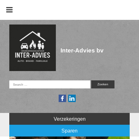
Inter-Advies bv
Verzekeringen
Sparen