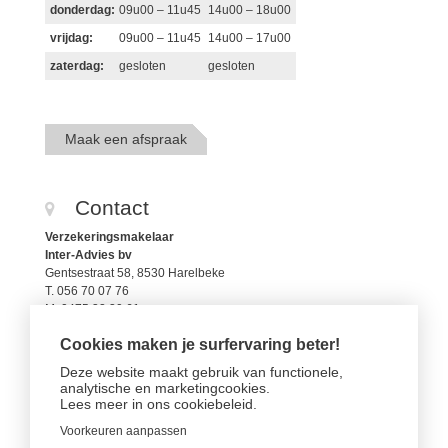
donderdag:
09u00 – 11u45
14u00 – 18u00
vrijdag:
09u00 – 11u45
14u00 – 17u00
zaterdag:
gesloten
gesloten
Maak een afspraak
Contact
Verzekeringsmakelaar
Inter-Advies bv
Gentsestraat 58, 8530 Harelbeke
T. 056 70 07 76
M. 0475 32 30 61
christophe@aidinsure.be
Cookies maken je surfervaring beter!
FSMA 112799A
RPR 0421.266.248
Deze website maakt gebruik van functionele,
analytische en marketingcookies.
Lees meer in
ons cookiebeleid.
Mail ons
Voorkeuren aanpassen