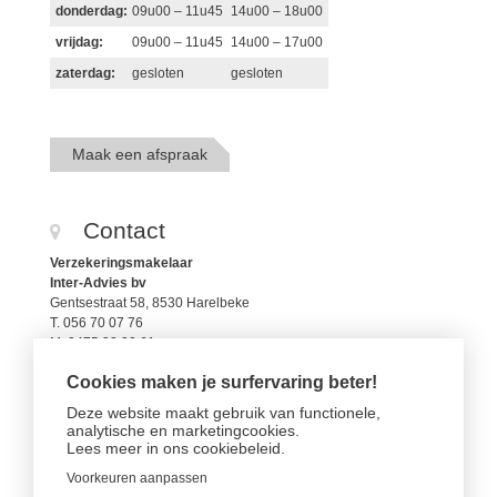
donderdag:
09u00 – 11u45
14u00 – 18u00
vrijdag:
09u00 – 11u45
14u00 – 17u00
zaterdag:
gesloten
gesloten
Maak een afspraak
Contact
Verzekeringsmakelaar
Inter-Advies bv
Gentsestraat 58, 8530 Harelbeke
T. 056 70 07 76
M. 0475 32 30 61
christophe@aidinsure.be
Cookies maken je surfervaring beter!
FSMA 112799A
RPR 0421.266.248
Deze website maakt gebruik van functionele,
analytische en marketingcookies.
Lees meer in
ons cookiebeleid.
Mail ons
Voorkeuren aanpassen