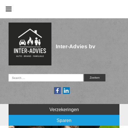
Inter-Advies bv
Verzekeringen
Sparen