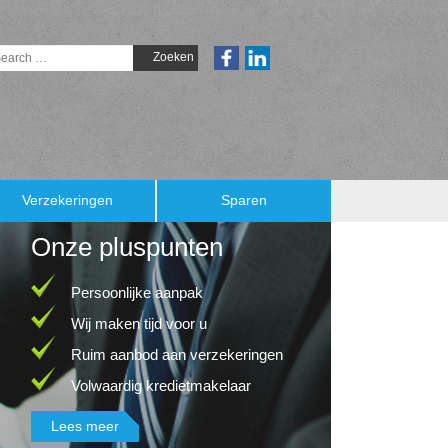
Verzekeringen
Sparen
Onze pluspunten
Persoonlijke aanpak
Wij maken tijd voor u
Ruim aanbod aan verzekeringen
Volwaardig kredietmakelaar
Lees meer