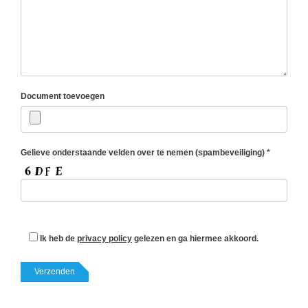
Document toevoegen
Gelieve onderstaande velden over te nemen (spambeveiliging) *
G
e
Ik heb de
privacy policy
gelezen en ga hiermee akkoord.
l
i
e
v
e