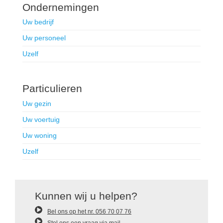
d
Ondernemingen
i
t
Uw bedrijf
v
e
Uw personeel
l
Uzelf
d
l
e
e
Particulieren
g
t
Uw gezin
e
l
Uw voertuig
a
Uw woning
t
e
Uzelf
n
.
Kunnen wij u helpen?
Bel ons op het nr. 056 70 07 76