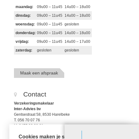
maandag:
09u00 – 11u45
14u00 – 18u00
dinsdag:
09u00 – 11u45
14u00 – 18u00
woensdag:
09u00 – 11u45
gesloten
donderdag:
09u00 – 11u45
14u00 – 18u00
vrijdag:
09u00 – 11u45
14u00 – 17u00
zaterdag:
gesloten
gesloten
Maak een afspraak
Contact
Verzekeringsmakelaar
Inter-Advies bv
Gentsestraat 58, 8530 Harelbeke
T. 056 70 07 76
M. 0475 32 30 61
christophe@aidinsure.be
Cookies maken je surfervaring beter!
FSMA 112799A