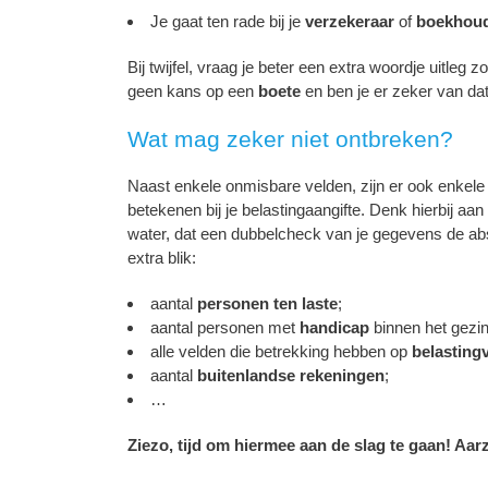
Je gaat ten rade bij je
verzekeraar
of
boekhou
Bij twijfel, vraag je beter een extra woordje uitleg
geen kans op een
boete
en ben je er zeker van dat a
Wat mag zeker niet ontbreken?
Naast enkele onmisbare velden, zijn er ook enkele
betekenen bij je belastingaangifte. Denk hierbij aan 
water, dat een dubbelcheck van je gegevens de abso
extra blik:
aantal
personen ten laste
;
aantal personen met
handicap
binnen het gezin
alle velden die betrekking hebben op
belasting
aantal
buitenlandse rekeningen
;
…
Ziezo, tijd om hiermee aan de slag te gaan! Aar