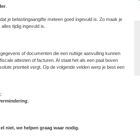
der
.
 zodat je belastingaangifte meteen goed ingevuld is. Zo maak je
lles tijdig ingevuld is.
 gegevens of documenten die een nuttige aanvulling kunnen
fiscale attesten of facturen. Al staat het als een paal boven
lute prioriteit vergt. Op de volgende velden werp je best een
;
vermindering
;
zel niet, we helpen graag waar nodig.