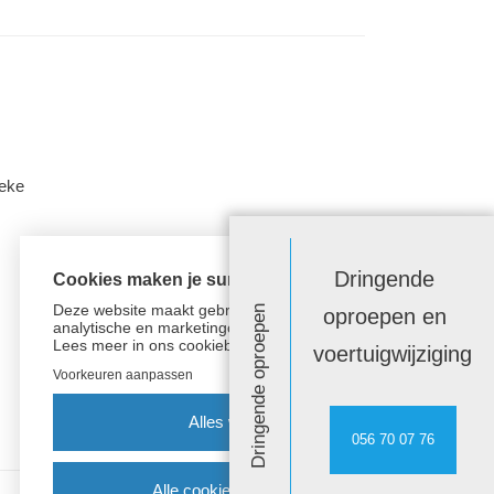
beke
Dringende
Cookies maken je surfervaring beter!
Deze website maakt gebruik van functionele,
Dringende oproepen
oproepen en
analytische en marketingcookies.
Lees meer in
ons cookiebeleid.
voertuigwijziging
Voorkeuren aanpassen
Alles weigeren
056 70 07 76
Alle cookies aanvaarden