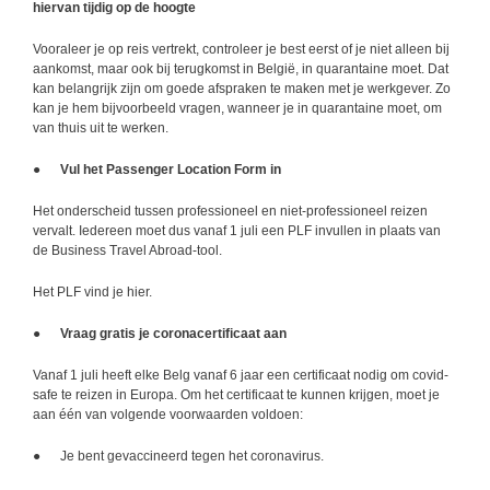
hiervan tijdig op de hoogte
Vooraleer je op reis vertrekt, controleer je best eerst of je niet alleen bij
aankomst, maar ook bij terugkomst in België, in quarantaine moet. Dat
kan belangrijk zijn om goede afspraken te maken met je werkgever. Zo
kan je hem bijvoorbeeld vragen, wanneer je in quarantaine moet, om
van thuis uit te werken.
●
Vul het Passenger Location Form in
Het onderscheid tussen professioneel en niet-professioneel reizen
vervalt. Iedereen moet dus vanaf 1 juli een PLF invullen in plaats van
de Business Travel Abroad-tool.
Het PLF vind je
hier
.
●
Vraag gratis je coronacertificaat aan
Vanaf 1 juli heeft elke Belg vanaf 6 jaar een certificaat nodig om covid-
safe te reizen in Europa. Om het certificaat te kunnen krijgen, moet je
aan één van volgende voorwaarden voldoen:
● Je bent gevaccineerd tegen het coronavirus.