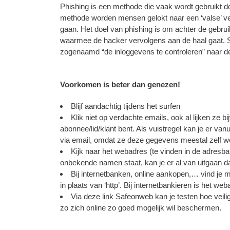
Phishing is een methode die vaak wordt gebruikt do
methode worden mensen gelokt naar een ‘valse’ v
gaan. Het doel van phishing is om achter de gebru
waarmee de hacker vervolgens aan de haal gaat. S
zogenaamd “de inloggevens te controleren” naar de
Voorkomen is beter dan genezen!
Blijf aandachtig tijdens het surfen
Klik niet op verdachte emails, ook al lijken ze b
abonnee/lid/klant bent. Als vuistregel kan je er va
via email, omdat ze deze gegevens meestal zelf w
Kijk naar het webadres (te vinden in de adresba
onbekende namen staat, kan je er al van uitgaan dat
Bij internetbanken, online aankopen,… vind je m
in plaats van ‘http’. Bij internetbankieren is het w
Via deze link
Safeonweb
kan je testen hoe veil
zo zich online zo goed mogelijk wil beschermen.