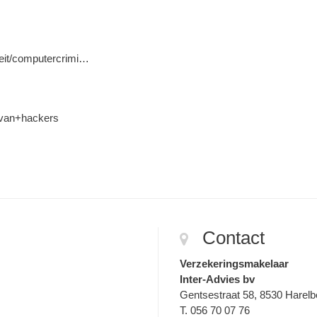
liteit/computercrimi…
n+van+hackers
Contact
Verzekeringsmakelaar
Inter-Advies bv
Gentsestraat 58, 8530 Harel
T. 056 70 07 76