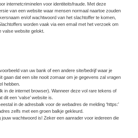
or internetcriminelen voor identiteitsfraude. Met deze
ersie van een website waar mensen normaal naartoe zouden
ikersnaam en/of wachtwoord van het slachtoffer te komen,
lachtoffers worden vaak via een email met het verzoek om
 valse website gelokt.
ijvoorbeeld van uw bank of een andere site/bedrijf waar je
nuit gaan dat een site nooit zomaar om je gegevens zal vragen
el hebben.
lk in de internet browser). Wanneer deze vol rare tekens of
 dit een ‘valse’ website is.
eestal in de adresbalk voor de webadres de melding ‘https:’
ebadres zelfs met een groen balkje gekleurd.
ig jouw wachtwoord is! Zeker een aanrader voor iedereen die