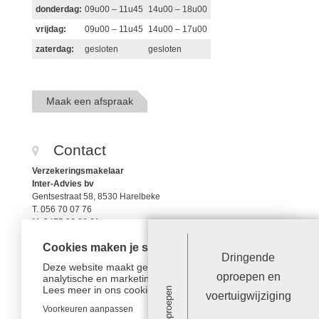
donderdag:
09u00 – 11u45
14u00 – 18u00
vrijdag:
09u00 – 11u45
14u00 – 17u00
zaterdag:
gesloten
gesloten
Maak een afspraak
Contact
Verzekeringsmakelaar
Inter-Advies bv
Gentsestraat 58, 8530 Harelbeke
T. 056 70 07 76
M. 0475 32 30 61
christophe@aidinsure.be
Cookies maken je surfervaring beter!
FSMA 112799A
Dringende
RPR 0421.266.248
Deze website maakt gebruik van functionele,
oproepen en
analytische en marketingcookies.
Lees meer in
ons cookiebeleid.
voertuigwijziging
Mail ons
Voorkeuren aanpassen