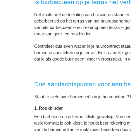
Is barbecueën op je terras het ve
Net zoals met de toelating van huisdieren staan er i
gebarbecued op het terras van het huurappartement.
vermits barbecueën – en zeker op een terras – gep
maar aan geur- en rookhinder.
Controleer dus even wat er in je huurcontract staat,
barbecue aansteken op je terras. Er is namelijk geen
dat je als goede buur geen hinder veroorzaakt. In 
Drie aandachtspunten voor een bar
Staat er niets over barbecueën in je huurcontract?
1. Rookhinder
Een barbecue op je terras, klinkt geweldig. Van een
welk formaat je ook kiest, je houdt best rekening 
van de barbecue kan je rookhinder beperken door g