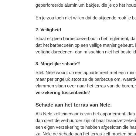
geperforeerde aluminium bakjes, die je op het houts
En je zou toch niet willen dat de stijgende rook je b
2. Veiligheid
Staat er geen barbecueverbod in het reglement, dan be
dat het barbecueën op een veilige manier gebeurt
veiligheidsredenen- dan misschien niet het beste i
3. Mogelijke schade?
Stel: Nele woont op een appartement met een ruim t
maar per ongeluk stoot ze de barbecue om, waardo
vlammen slaan over naar het terras van de buren,
verzekering
tussenbeide
?
Schade aan het terras van Nele:
Als Nele zelf eigenaar is van het appartement, dan 
dan dient de verhuurder zijn of haar brandverzeker
een eigen verzekering te hebben afgesloten die ha
zal Nele de schade aan het terras zelf moeten beta