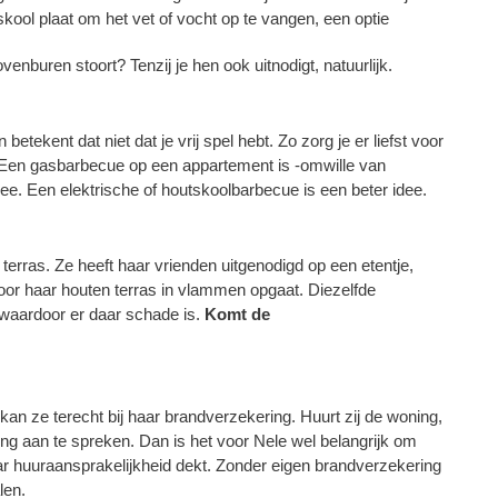
kool plaat om het vet of vocht op te vangen, een optie
ovenburen stoort? Tenzij je hen ook uitnodigt, natuurlijk.
tekent dat niet dat je vrij spel hebt. Zo zorg je er liefst voor
. Een gasbarbecue op een appartement is -omwille van
dee. Een elektrische of houtskoolbarbecue is een beter idee.
erras. Ze heeft haar vrienden uitgenodigd op een etentje,
or haar houten terras in vlammen opgaat. Diezelfde
 waardoor er daar schade is.
Komt de
kan ze terecht bij haar brandverzekering. Huurt zij de woning,
ing aan te spreken. Dan is het voor Nele wel belangrijk om
ar huuraansprakelijkheid dekt. Zonder eigen brandverzekering
len.