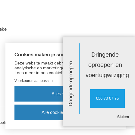
beke
Dringende
Cookies maken je surfervaring beter!
Deze website maakt gebruik van functionele,
Dringende oproepen
oproepen en
analytische en marketingcookies.
Lees meer in
ons cookiebeleid.
voertuigwijziging
Voorkeuren aanpassen
Alles weigeren
056 70 07 76
Alle cookies aanvaarden
Sluiten
Created by Insucommerce
beleid