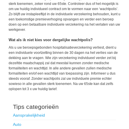
sterk toenemen, zeker rond uw 65ste. Controleer dus of het mogelijk is
om uw huidig individueel contract om te vormen naar een ‘wachtpolis’.
Zo blijft uw instapleeftijd in de individuele verzekering behouden, kunt u
een toekomstige premieverhoging opvangen en verder een beroep
doen op een betaalbare individuele verzekering na het verlaten van uw
werkgever.
Wat als ik niet kies voor dergelijke wachtpolis?
Als u uw beroepsgebonden hospitalisatieverzekering verliest, dient u
een individuele voortzetting binnen de 30 dagen na het verlies van de
dekking aan te vragen. Wie zijn verzekering individueel verder zet bij
dezelfde maatschappij zal dat meestal kunnen zonder medische
formaliteiten en wachttijd. In alle andere gevallen zullen medische
formaliteiten en/of een wachttijd van toepassing zijn. Informeer u dus
steeds vooraf. Zonder wachtpolis zal uw individuele premie echter
sowieso in alle gevallen sterk toenemen. Na uw 65ste kan dat zelfs
oplopen tot 3 x uw huidig tarief.
Tips categorieën
Aansprakelijkheid
Auto